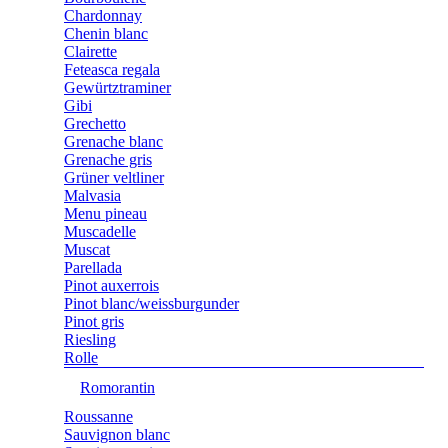
Chardonnay
Chenin blanc
Clairette
Feteasca regala
Gewürtztraminer
Gibi
Grechetto
Grenache blanc
Grenache gris
Grüner veltliner
Malvasia
Menu pineau
Muscadelle
Muscat
Parellada
Pinot auxerrois
Pinot blanc/weissburgunder
Pinot gris
Riesling
Rolle
Romorantin
Roussanne
Sauvignon blanc