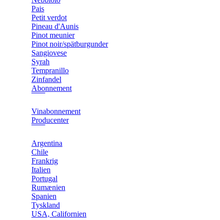
Pais
Petit verdot
Pineau d'Aunis
Pinot meunier
Pinot noir/spätburgunder
Sangiovese
Syrah
Tempranillo
Zinfandel
Abonnement
Vinabonnement
Producenter
Argentina
Chile
Frankrig
Italien
Portugal
Rumænien
Spanien
Tyskland
USA, Californien