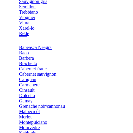
Sauvignon gris
Semillon
Trebbiano
Viognier
Viura
Xarel-lo
Røde
Babeasca Neagra
Baco
Barbera
Brachetto
Cabernet franc
Cabernet sauvignon
Carignan
Carmenère
Cinsault
Dolcetto
Gamay
Grenache noir/cannonau
Malbec/côt
Merlot
Montepulciano
Mourvèdre
Nebbiolo