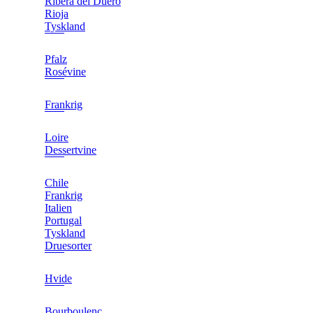
Ribera del Duero
Rioja
Tyskland
Pfalz
Rosévine
Frankrig
Loire
Dessertvine
Chile
Frankrig
Italien
Portugal
Tyskland
Druesorter
Hvide
Bourboulenc