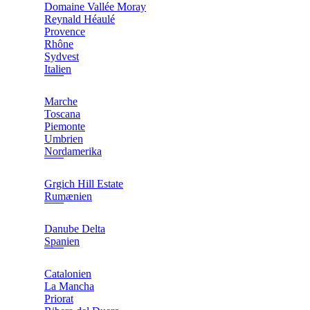
Domaine Vallée Moray
Reynald Héaulé
Provence
Rhône
Sydvest
Italien
Marche
Toscana
Piemonte
Umbrien
Nordamerika
Grgich Hill Estate
Rumænien
Danube Delta
Spanien
Catalonien
La Mancha
Priorat