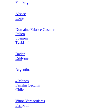
Frankrig
Alsace
Loire
Domaine Fabrice Gasnier
Italien
Spanien
Tyskland
Baden
Rødvine
Argentina
4 Manos
Familia Cecchin
Chile
Vinos Vernaculares
Frankrig