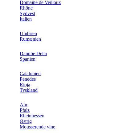
Domaine de Veilloux
Rhône
Sydvest
Italien
Umbrien
Rumænien
Danube Delta
Spanien
Catalonien
Penedes
Rioja
Tyskland
Ahr
Pfalz
Rheinhessen
Østrig
Mousserende vine