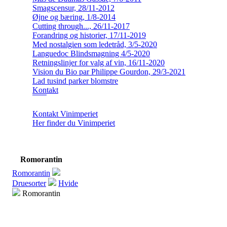
Smagscensur, 28/11-2012
Øjne og bæring, 1/8-2014
Cutting through..., 26/11-2017
Forandring og historier, 17/11-2019
Med nostalgien som ledetråd, 3/5-2020
Languedoc Blindsmagning 4/5-2020
Retningslinjer for valg af vin, 16/11-2020
Vision du Bio par Philippe Gourdon, 29/3-2021
Lad tusind parker blomstre
Kontakt
Kontakt Vinimperiet
Her finder du Vinimperiet
Romorantin
Romorantin
Druesorter
Hvide
Romorantin