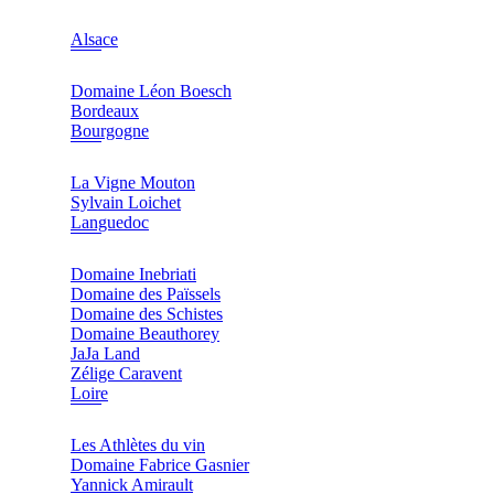
Alsace
Domaine Léon Boesch
Bordeaux
Bourgogne
La Vigne Mouton
Sylvain Loichet
Languedoc
Domaine Inebriati
Domaine des Païssels
Domaine des Schistes
Domaine Beauthorey
JaJa Land
Zélige Caravent
Loire
Les Athlètes du vin
Domaine Fabrice Gasnier
Yannick Amirault