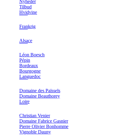
Nyheder
Tilbud
Hvidvine
Frankrig
Alsace
Léon Boesch
Pépin
Bordeaux
Bourgogne
Languedoc
Domaine des Païssels
Domaine Beauthorey
Loire
Christian Venier
Domaine Fabrice Gasnier
Pierre Olivier Bonhomme
Vignoble Dauny