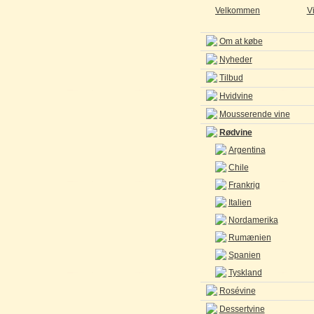
Velkommen
V
Om at købe
Nyheder
Tilbud
Hvidvine
Mousserende vine
Rødvine
Argentina
Chile
Frankrig
Italien
Nordamerika
Rumænien
Spanien
Tyskland
Rosévine
Dessertvine