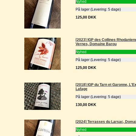
Nyhed
På lager (Levering: 5 dage)
125,00 DKK
[2023] IGP des Collines Rhodanie
Vernes, Domaine Barou
Nyhed
På lager (Levering: 5 dage)
125,00 DKK
[2018] IGP du Tarn et Garonne, L'
Lafage
På lager (Levering: 5 dage)
130,00 DKK
[2024] Terrasses du Larsac, Doma
Nyhed