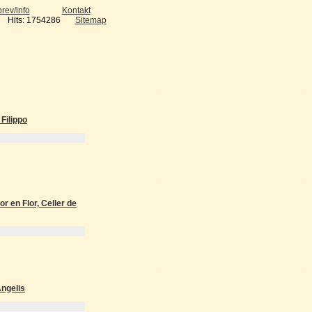
rev/info
Kontakt
Hits: 1754286
Sitemap
 Filippo
r en Flor, Celler de
ngelis