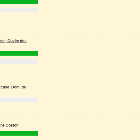
nnes, Cuvée des
Excuse, Dom. de
ine Coston