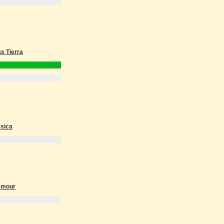
s Tierra
ssica
'Amour