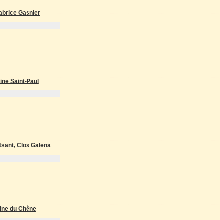
abrice Gasnier
ine Saint-Paul
tsant, Clos Galena
aine du Chêne