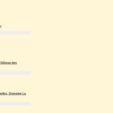
n
Château des
belles, Domaine La