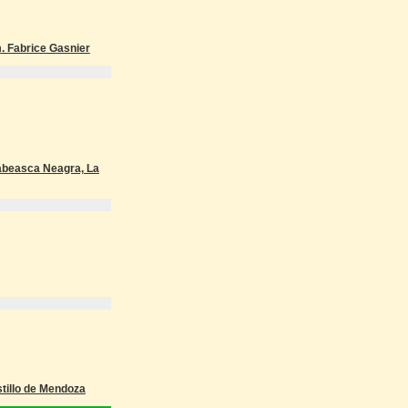
m. Fabrice Gasnier
Babeasca Neagra, La
stillo de Mendoza