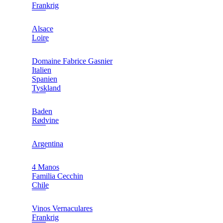
Frankrig
Alsace
Loire
Domaine Fabrice Gasnier
Italien
Spanien
Tyskland
Baden
Rødvine
Argentina
4 Manos
Familia Cecchin
Chile
Vinos Vernaculares
Frankrig