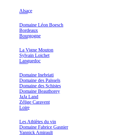
Alsace
Domaine Léon Boesch
Bordeaux
Bourgogne
La Vigne Mouton
Sylvain Loichet
Languedoc
Domaine Inebriati
Domaine des Païssels
Domaine des Schistes
Domaine Beauthorey
JaJa Land
Zélige Caravent
Loire
Les Athlètes du vin
Domaine Fabrice Gasnier
Yannick Amirault