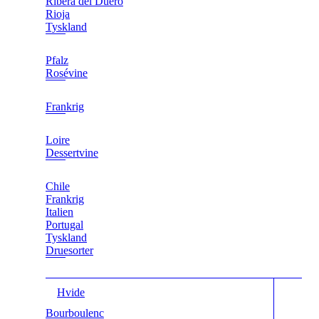
Ribera del Duero
Rioja
Tyskland
Pfalz
Rosévine
Frankrig
Loire
Dessertvine
Chile
Frankrig
Italien
Portugal
Tyskland
Druesorter
Hvide
Bourboulenc