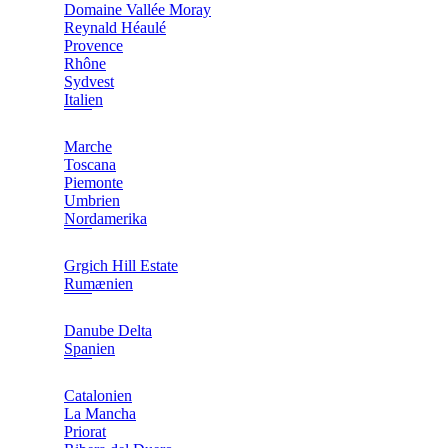
Domaine Vallée Moray
Reynald Héaulé
Provence
Rhône
Sydvest
Italien
Marche
Toscana
Piemonte
Umbrien
Nordamerika
Grgich Hill Estate
Rumænien
Danube Delta
Spanien
Catalonien
La Mancha
Priorat