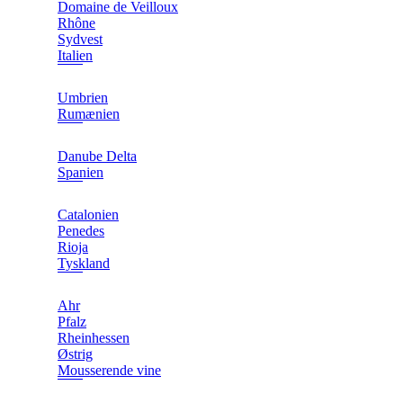
Domaine de Veilloux
Rhône
Sydvest
Italien
Umbrien
Rumænien
Danube Delta
Spanien
Catalonien
Penedes
Rioja
Tyskland
Ahr
Pfalz
Rheinhessen
Østrig
Mousserende vine