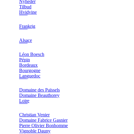
Nyheder
Tilbud
Hvidvine
Frankrig
Alsace
Léon Boesch
Pépin
Bordeaux
Bourgogne
Languedoc
Domaine des Païssels
Domaine Beauthorey
Loire
Christian Venier
Domaine Fabrice Gasnier
Pierre Olivier Bonhomme
Vignoble Dauny