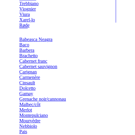
Trebbiano
Viognier
Viura
Xarel-lo
Røde
Babeasca Neagra
Baco
Barbera
Brachetto
Cabernet franc
Cabernet sauvignon
Carignan
Carmenère
Cinsault
Dolcetto
Gamay
Grenache noir/cannonau
Malbec/côt
Merlot
Montepulciano
Mourvèdre
Nebbiolo
Pais