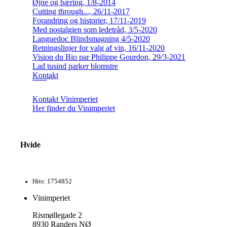
Øjne og bæring, 1/8-2014
Cutting through..., 26/11-2017
Forandring og historier, 17/11-2019
Med nostalgien som ledetråd, 3/5-2020
Languedoc Blindsmagning 4/5-2020
Retningslinjer for valg af vin, 16/11-2020
Vision du Bio par Philippe Gourdon, 29/3-2021
Lad tusind parker blomstre
Kontakt
Kontakt Vinimperiet
Her finder du Vinimperiet
Hvide
Hits: 1754852
Vinimperiet
Rismøllegade 2
8930 Randers NØ