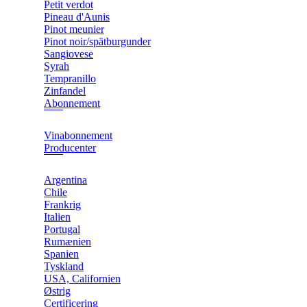
Petit verdot
Pineau d'Aunis
Pinot meunier
Pinot noir/spätburgunder
Sangiovese
Syrah
Tempranillo
Zinfandel
Abonnement
Vinabonnement
Producenter
Argentina
Chile
Frankrig
Italien
Portugal
Rumænien
Spanien
Tyskland
USA, Californien
Østrig
Certificering