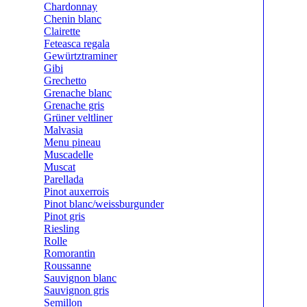
Chardonnay
Chenin blanc
Clairette
Feteasca regala
Gewürtztraminer
Gibi
Grechetto
Grenache blanc
Grenache gris
Grüner veltliner
Malvasia
Menu pineau
Muscadelle
Muscat
Parellada
Pinot auxerrois
Pinot blanc/weissburgunder
Pinot gris
Riesling
Rolle
Romorantin
Roussanne
Sauvignon blanc
Sauvignon gris
Semillon