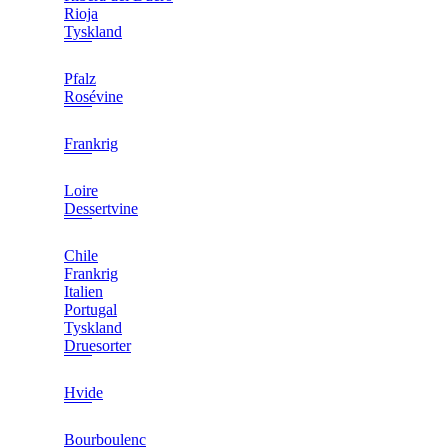
Rioja
Tyskland
Pfalz
Rosévine
Frankrig
Loire
Dessertvine
Chile
Frankrig
Italien
Portugal
Tyskland
Druesorter
Hvide
Bourboulenc