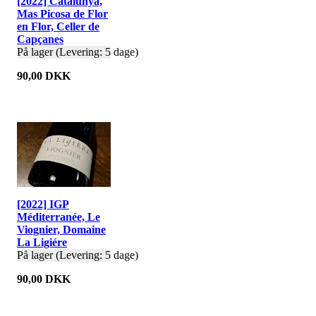
[2022] Catalunya,
Mas Picosa de Flor
en Flor, Celler de
Capçanes
På lager (Levering: 5 dage)
90,00 DKK
[2022] IGP
Méditerranée, Le
Viognier, Domaine
La Ligiére
På lager (Levering: 5 dage)
90,00 DKK