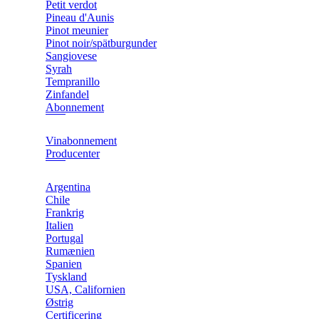
Petit verdot
Pineau d'Aunis
Pinot meunier
Pinot noir/spätburgunder
Sangiovese
Syrah
Tempranillo
Zinfandel
Abonnement
Vinabonnement
Producenter
Argentina
Chile
Frankrig
Italien
Portugal
Rumænien
Spanien
Tyskland
USA, Californien
Østrig
Certificering