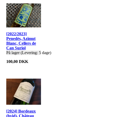
[2022/2023]
Penedès, Azimut
Blanc, Cellers de
Can Suriol
På lager (Levering: 5 dage)
100,00 DKK
[2024] Bordeaux
(hvid), Château