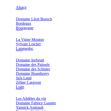
Alsace
Domaine Léon Boesch
Bordeaux
Bourgogne
La Vigne Mouton
Sylvain Loichet
Languedoc
Domaine Inebriati
Domaine des Païssels
Domaine des Schistes
Domaine Beauthorey
JaJa Land
Zélige Caravent
Loire
Les Athlètes du vin
Domaine Fabrice Gasnier
Yannick Amirault