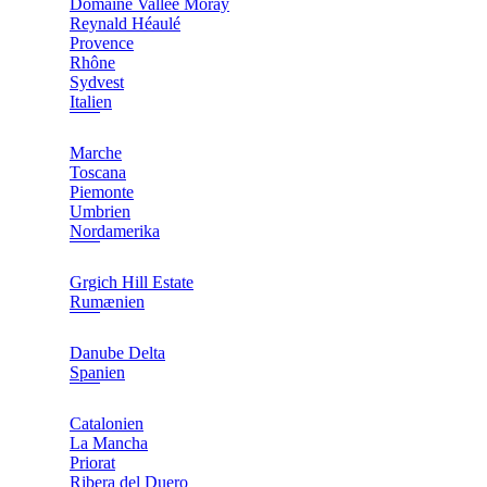
Domaine Vallée Moray
Reynald Héaulé
Provence
Rhône
Sydvest
Italien
Marche
Toscana
Piemonte
Umbrien
Nordamerika
Grgich Hill Estate
Rumænien
Danube Delta
Spanien
Catalonien
La Mancha
Priorat
Ribera del Duero