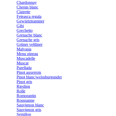
Chardonnay
Chenin blanc
Clairette
Feteasca regala
Gewürtztraminer
Gibi
Grechetto
Grenache blanc
Grenache gris
Grüner veltliner
Malvasia
Menu pineau
Muscadelle
Muscat
Parellada
Pinot auxerrois
Pinot blanc/weissburgunder
Pinot gris
Riesling
Rolle
Romorantin
Roussanne
Sauvignon blanc
Sauvignon gris
Semillon