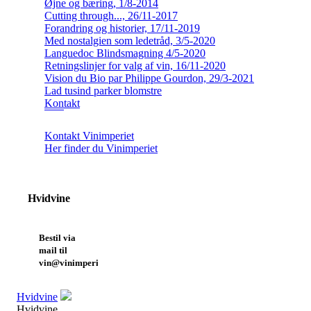
Øjne og bæring, 1/8-2014
Cutting through..., 26/11-2017
Forandring og historier, 17/11-2019
Med nostalgien som ledetråd, 3/5-2020
Languedoc Blindsmagning 4/5-2020
Retningslinjer for valg af vin, 16/11-2020
Vision du Bio par Philippe Gourdon, 29/3-2021
Lad tusind parker blomstre
Kontakt
Kontakt Vinimperiet
Her finder du Vinimperiet
Hvidvine
Bestil via
mail til
vin@vinimperiet.dk
Hvidvine
Hvidvine