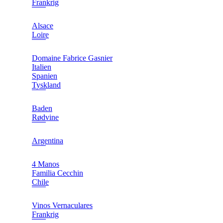
Frankrig
Alsace
Loire
Domaine Fabrice Gasnier
Italien
Spanien
Tyskland
Baden
Rødvine
Argentina
4 Manos
Familia Cecchin
Chile
Vinos Vernaculares
Frankrig