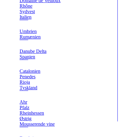
Domaine de Veilloux
Rhône
Sydvest
Italien
Umbrien
Rumænien
Danube Delta
Spanien
Catalonien
Penedes
Rioja
Tyskland
Ahr
Pfalz
Rheinhessen
Østrig
Mousserende vine