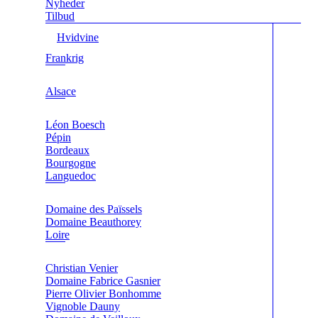
Nyheder
Tilbud
Hvidvine
Frankrig
Alsace
Léon Boesch
Pépin
Bordeaux
Bourgogne
Languedoc
Domaine des Païssels
Domaine Beauthorey
Loire
Christian Venier
Domaine Fabrice Gasnier
Pierre Olivier Bonhomme
Vignoble Dauny