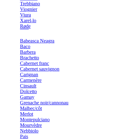
Trebbiano
Viognier
Viura
Xarel-lo
Røde
Babeasca Neagra
Baco
Barbera
Brachetto
Cabernet franc
Cabernet sauvignon
Carignan
Carmenère
Cinsault
Dolcetto
Gamay
Grenache noir/cannonau
Malbec/côt
Merlot
Montepulciano
Mourvèdre
Nebbiolo
Pais