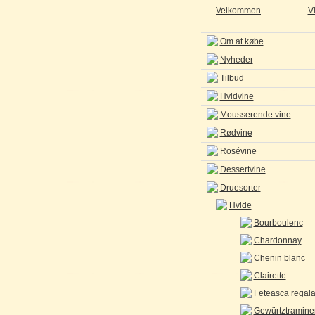
Velkommen
V
Om at købe
Nyheder
Tilbud
Hvidvine
Mousserende vine
Rødvine
Rosévine
Dessertvine
Druesorter
Hvide
Bourboulenc
Chardonnay
Chenin blanc
Clairette
Feteasca regal
Gewürtztramine