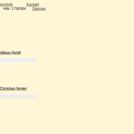
rev/info
Kontakt
Hits: 1756364
Sitemap
illoux (hvid)
Christian Venier