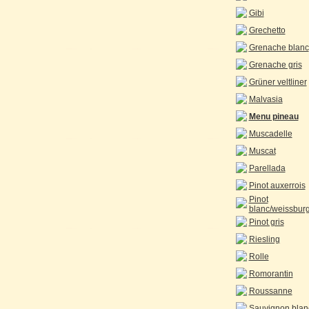
Gibi
Grechetto
Grenache blanc
Grenache gris
Grüner veltliner
Malvasia
Menu pineau
Muscadelle
Muscat
Parellada
Pinot auxerrois
Pinot
blanc/weissbur
Pinot gris
Riesling
Rolle
Romorantin
Roussanne
Sauvignon blan