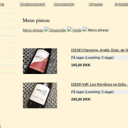
ine
Vinabonnement
Vinsmagning
Vingaver
Nyhedsb
Menu pineau
Menu pineau
Druesorter
Hvide
Menu pineau
[2018] Cheverny, Argilo, Dom. de Ve
På lager (Levering: 5 dage)
165,00 DKK
[2020] VdF, Les Perrières en Grès, 
På lager (Levering: 5 dage)
200,00 DKK
a
r