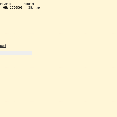
rev/info
Kontakt
Hits: 1756093
Sitemap
aulé