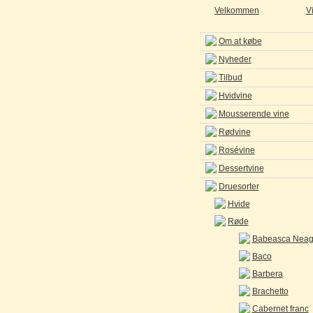
Velkommen
V
Om at købe
Nyheder
Tilbud
Hvidvine
Mousserende vine
Rødvine
Rosévine
Dessertvine
Druesorter
Hvide
Røde
Babeasca Neag
Baco
Barbera
Brachetto
Cabernet franc