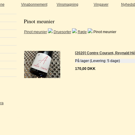
ine
Vinabonnement
Vinsmagning
Vingaver
Nyhedsb
Pinot meunier
Pinot meunier
Druesorter
Røde
Pinot meunier
[2020] Contre Courant, Reynald Hé
På lager (Levering: 5 dage)
170,00 DKK
ra