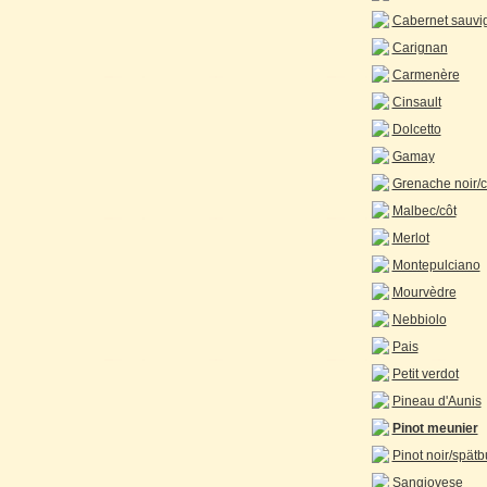
Cabernet sauvi
Carignan
Carmenère
Cinsault
Dolcetto
Gamay
Grenache noir/
Malbec/côt
Merlot
Montepulciano
Mourvèdre
Nebbiolo
Pais
Petit verdot
Pineau d'Aunis
Pinot meunier
Pinot noir/spät
Sangiovese