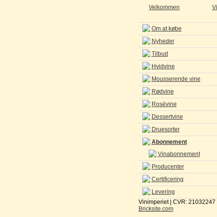
Velkommen
V
Om at købe
Nyheder
Tilbud
Hvidvine
Mousserende vine
Rødvine
Rosévine
Dessertvine
Druesorter
Abonnement
Vinabonnement
Producenter
Certificering
Levering
Vinimperiet | CVR: 21032247 
Bricksite.com