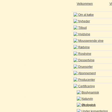
Velkommen
V
Om at købe
Nyheder
Tilbud
Hvidvine
Mousserende vine
Rødvine
Rosévine
Dessertvine
Druesorter
Abonnement
Producenter
Certificering
Biodynamisk
Naturvin
Økologisk
Under konvertering