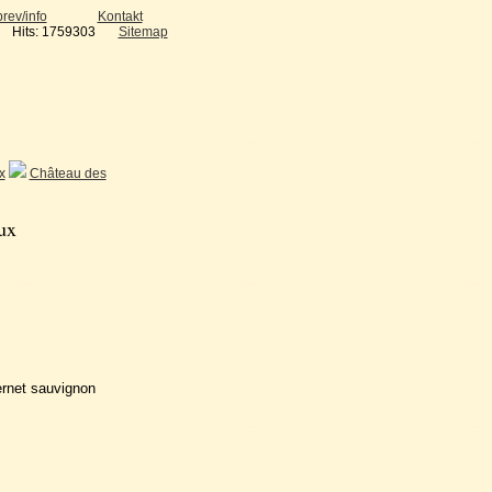
rev/info
Kontakt
Hits: 1759303
Sitemap
x
Château des
ux
rnet sauvignon