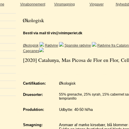
ine
Vinabonnement
Vinsmagning
Vingaver
Nyhedsb
Økologisk
Bestil via mail til vin@vinimperiet.dk
Økologisk
Rødvine
Spanske rødvine
Rødvine fra Catalon
Capçanes
[2020] Catalunya, Mas Picosa de Flor en Flor, Cel
Certifikation:
Økologisk
Druesorter:
55% grenache, 25% syrah, 15% cabernet sa
tempranillo
Produktion:
Udbytte: 40-50 hl/ha
Smagning:
Aromaer af mørke kirsebær, blå blommer