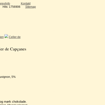
rev/info
Kontakt
Hits: 1756906
Sitemap
ien
Celler de
ler de Capçanes
uvignon, 5%
 og mørk chokolade.