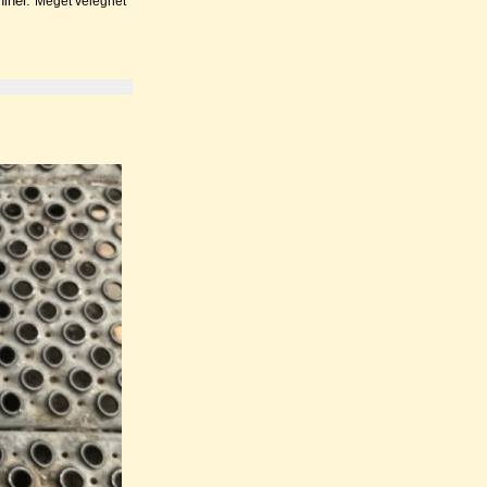
niner.
Meget velegnet