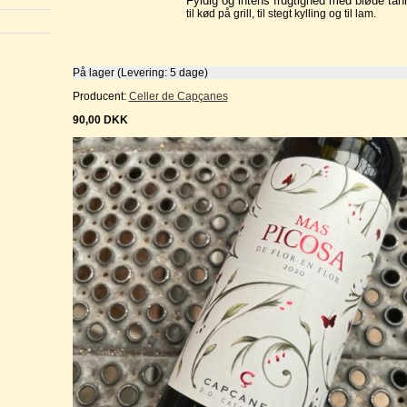
Fyldig og intens frugtighed med bløde tan
til kød på grill, til stegt kylling og til lam.
På lager (Levering: 5 dage)
Producent:
Celler de Capçanes
90,00
DKK