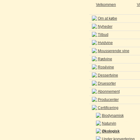
Velkommen
V
Om at købe
Nyheder
Tilbud
Hvidvine
Mousserende vine
Rødvine
Rosévine
Dessertvine
Druesorter
Abonnement
Producenter
Certificering
Biodynamisk
Naturvin
Økologisk
Under konvertering