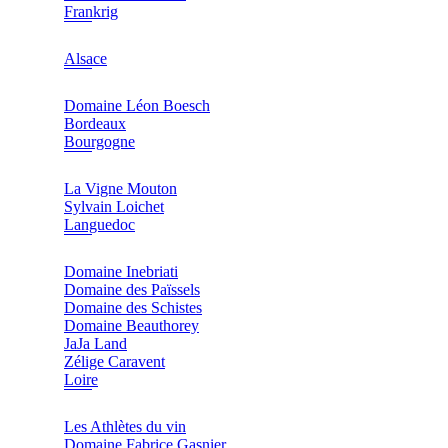
Frankrig
Alsace
Domaine Léon Boesch
Bordeaux
Bourgogne
La Vigne Mouton
Sylvain Loichet
Languedoc
Domaine Inebriati
Domaine des Païssels
Domaine des Schistes
Domaine Beauthorey
JaJa Land
Zélige Caravent
Loire
Les Athlètes du vin
Domaine Fabrice Gasnier