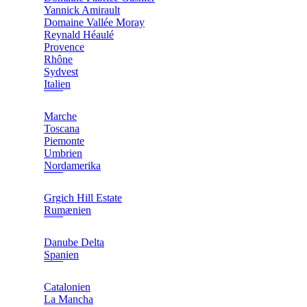
Yannick Amirault
Domaine Vallée Moray
Reynald Héaulé
Provence
Rhône
Sydvest
Italien
Marche
Toscana
Piemonte
Umbrien
Nordamerika
Grgich Hill Estate
Rumænien
Danube Delta
Spanien
Catalonien
La Mancha