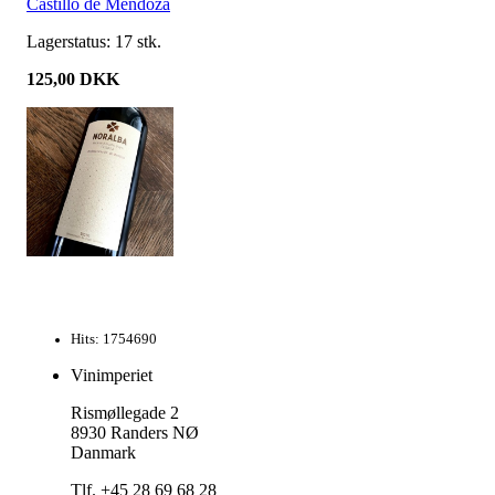
Castillo de Mendoza
Lagerstatus:
17
stk.
125,00
DKK
Hits: 1754690
Vinimperiet
Rismøllegade 2
8930 Randers NØ
Danmark
Tlf. +45 28 69 68 28