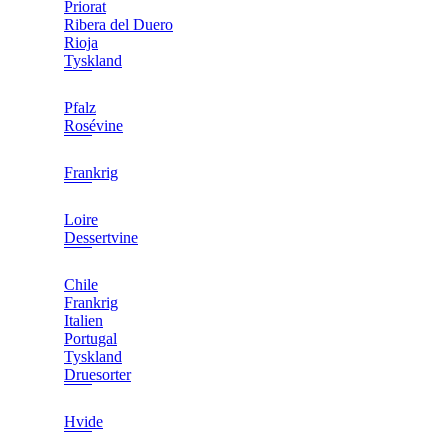
Priorat
Ribera del Duero
Rioja
Tyskland
Pfalz
Rosévine
Frankrig
Loire
Dessertvine
Chile
Frankrig
Italien
Portugal
Tyskland
Druesorter
Hvide