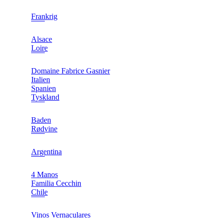
Frankrig
Alsace
Loire
Domaine Fabrice Gasnier
Italien
Spanien
Tyskland
Baden
Rødvine
Argentina
4 Manos
Familia Cecchin
Chile
Vinos Vernaculares