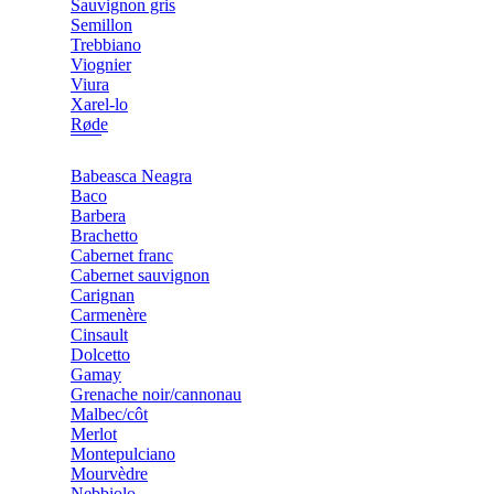
Sauvignon gris
Semillon
Trebbiano
Viognier
Viura
Xarel-lo
Røde
Babeasca Neagra
Baco
Barbera
Brachetto
Cabernet franc
Cabernet sauvignon
Carignan
Carmenère
Cinsault
Dolcetto
Gamay
Grenache noir/cannonau
Malbec/côt
Merlot
Montepulciano
Mourvèdre
Nebbiolo