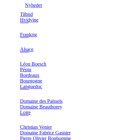
Nyheder
Tilbud
Hvidvine
Frankrig
Alsace
Léon Boesch
Pépin
Bordeaux
Bourgogne
Languedoc
Domaine des Païssels
Domaine Beauthorey
Loire
Christian Venier
Domaine Fabrice Gasnier
Pierre Olivier Bonhomme