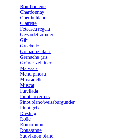
Bourboulenc
Chardonnay
Chenin blanc
Clairette
Feteasca regala
Gewürtztraminer
Gibi
Grechetto
Grenache blanc
Grenache gris
Grüner veltliner
Malvasia
Menu pineau
Muscadelle
Muscat
Parellada
Pinot auxerrois
Pinot blanc/weissburgunder
Pinot gris
Riesling
Rolle
Romorantin
Roussanne
Sauvignon blanc