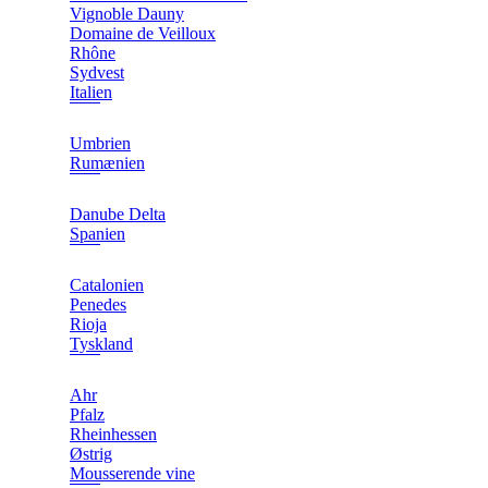
Vignoble Dauny
Domaine de Veilloux
Rhône
Sydvest
Italien
Umbrien
Rumænien
Danube Delta
Spanien
Catalonien
Penedes
Rioja
Tyskland
Ahr
Pfalz
Rheinhessen
Østrig
Mousserende vine