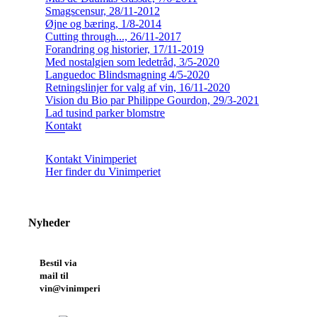
Smagscensur, 28/11-2012
Øjne og bæring, 1/8-2014
Cutting through..., 26/11-2017
Forandring og historier, 17/11-2019
Med nostalgien som ledetråd, 3/5-2020
Languedoc Blindsmagning 4/5-2020
Retningslinjer for valg af vin, 16/11-2020
Vision du Bio par Philippe Gourdon, 29/3-2021
Lad tusind parker blomstre
Kontakt
Kontakt Vinimperiet
Her finder du Vinimperiet
Nyheder
Bestil via
mail til
vin@vinimperiet.dk