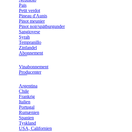
Pais
Petit verdot
Pineau d'Aunis
Pinot meunier
Pinot noir/spätburgunder
Sangiovese
Syrah
Tempranillo
Zinfandel
Abonnement
Vinabonnement
Producenter
Argentina
Chile
Frankrig
Italien
Portugal
Rumænien
Spanien
Tyskland
USA, Californien