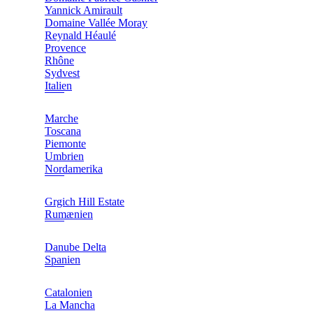
Yannick Amirault
Domaine Vallée Moray
Reynald Héaulé
Provence
Rhône
Sydvest
Italien
Marche
Toscana
Piemonte
Umbrien
Nordamerika
Grgich Hill Estate
Rumænien
Danube Delta
Spanien
Catalonien
La Mancha