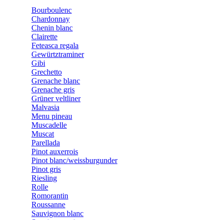
Bourboulenc
Chardonnay
Chenin blanc
Clairette
Feteasca regala
Gewürtztraminer
Gibi
Grechetto
Grenache blanc
Grenache gris
Grüner veltliner
Malvasia
Menu pineau
Muscadelle
Muscat
Parellada
Pinot auxerrois
Pinot blanc/weissburgunder
Pinot gris
Riesling
Rolle
Romorantin
Roussanne
Sauvignon blanc