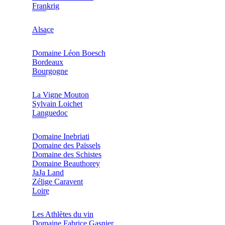
Frankrig
Alsace
Domaine Léon Boesch
Bordeaux
Bourgogne
La Vigne Mouton
Sylvain Loichet
Languedoc
Domaine Inebriati
Domaine des Païssels
Domaine des Schistes
Domaine Beauthorey
JaJa Land
Zélige Caravent
Loire
Les Athlètes du vin
Domaine Fabrice Gasnier