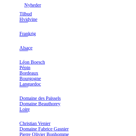
Nyheder
Tilbud
Hvidvine
Frankrig
Alsace
Léon Boesch
Pépin
Bordeaux
Bourgogne
Languedoc
Domaine des Païssels
Domaine Beauthorey
Loire
Christian Venier
Domaine Fabrice Gasnier
Pierre Olivier Bonhomme