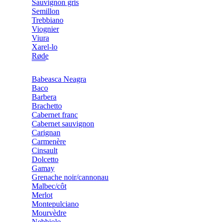
Sauvignon gris
Semillon
Trebbiano
Viognier
Viura
Xarel-lo
Røde
Babeasca Neagra
Baco
Barbera
Brachetto
Cabernet franc
Cabernet sauvignon
Carignan
Carmenère
Cinsault
Dolcetto
Gamay
Grenache noir/cannonau
Malbec/côt
Merlot
Montepulciano
Mourvèdre
Nebbiolo