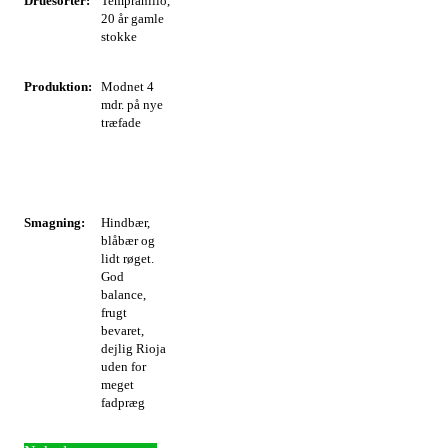
Druesorter:
Tempranillo,
20 år gamle
stokke
Produktion:
Modnet 4
mdr. på nye
træfade
Smagning:
Hindbær,
blåbær og
lidt røget.
God
balance,
frugt
bevaret,
dejlig Rioja
uden for
meget
fadpræg