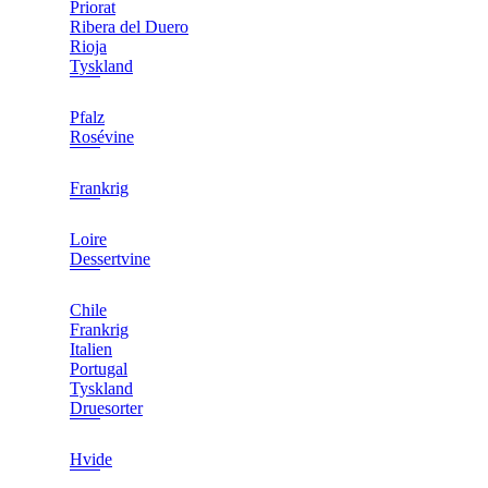
Priorat
Ribera del Duero
Rioja
Tyskland
Pfalz
Rosévine
Frankrig
Loire
Dessertvine
Chile
Frankrig
Italien
Portugal
Tyskland
Druesorter
Hvide