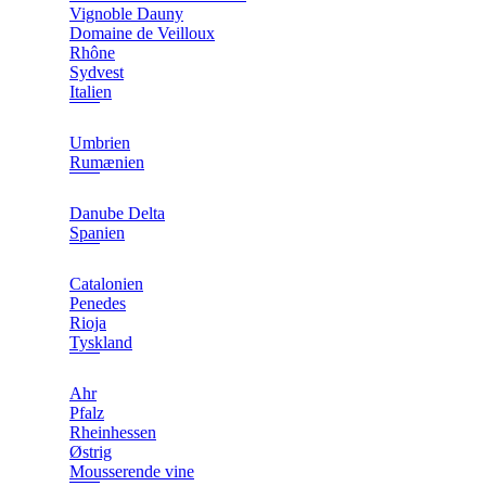
Vignoble Dauny
Domaine de Veilloux
Rhône
Sydvest
Italien
Umbrien
Rumænien
Danube Delta
Spanien
Catalonien
Penedes
Rioja
Tyskland
Ahr
Pfalz
Rheinhessen
Østrig
Mousserende vine