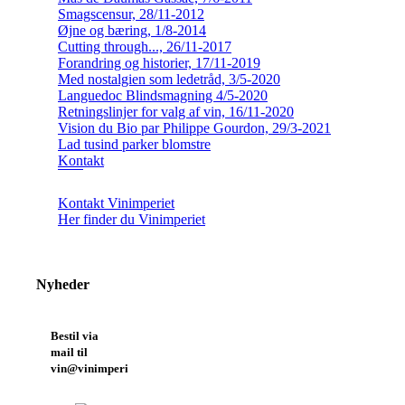
Smagscensur, 28/11-2012
Øjne og bæring, 1/8-2014
Cutting through..., 26/11-2017
Forandring og historier, 17/11-2019
Med nostalgien som ledetråd, 3/5-2020
Languedoc Blindsmagning 4/5-2020
Retningslinjer for valg af vin, 16/11-2020
Vision du Bio par Philippe Gourdon, 29/3-2021
Lad tusind parker blomstre
Kontakt
Kontakt Vinimperiet
Her finder du Vinimperiet
Nyheder
Bestil via
mail til
vin@vinimperiet.dk