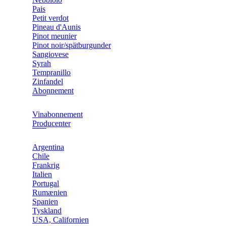
Pais
Petit verdot
Pineau d'Aunis
Pinot meunier
Pinot noir/spätburgunder
Sangiovese
Syrah
Tempranillo
Zinfandel
Abonnement
Vinabonnement
Producenter
Argentina
Chile
Frankrig
Italien
Portugal
Rumænien
Spanien
Tyskland
USA, Californien