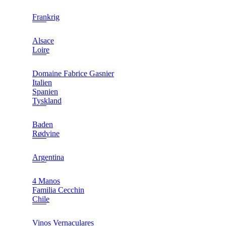
Frankrig
Alsace
Loire
Domaine Fabrice Gasnier
Italien
Spanien
Tyskland
Baden
Rødvine
Argentina
4 Manos
Familia Cecchin
Chile
Vinos Vernaculares