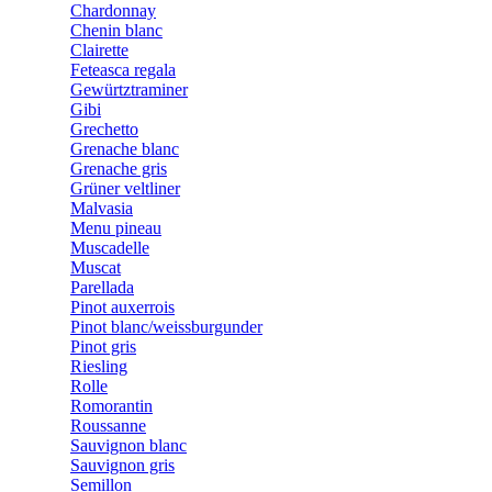
Chardonnay
Chenin blanc
Clairette
Feteasca regala
Gewürtztraminer
Gibi
Grechetto
Grenache blanc
Grenache gris
Grüner veltliner
Malvasia
Menu pineau
Muscadelle
Muscat
Parellada
Pinot auxerrois
Pinot blanc/weissburgunder
Pinot gris
Riesling
Rolle
Romorantin
Roussanne
Sauvignon blanc
Sauvignon gris
Semillon