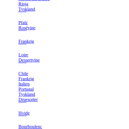
Rioja
Tyskland
Pfalz
Rosévine
Frankrig
Loire
Dessertvine
Chile
Frankrig
Italien
Portugal
Tyskland
Druesorter
Hvide
Bourboulenc