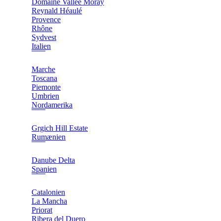
Domaine Vallée Moray
Reynald Héaulé
Provence
Rhône
Sydvest
Italien
Marche
Toscana
Piemonte
Umbrien
Nordamerika
Grgich Hill Estate
Rumænien
Danube Delta
Spanien
Catalonien
La Mancha
Priorat
Ribera del Duero