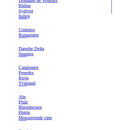
Domaine de Veilloux
Rhône
Sydvest
Italien
Umbrien
Rumænien
Danube Delta
Spanien
Catalonien
Penedes
Rioja
Tyskland
Ahr
Pfalz
Rheinhessen
Østrig
Mousserende vine