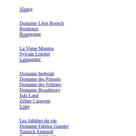
Alsace
Domaine Léon Boesch
Bordeaux
Bourgogne
La Vigne Mouton
Sylvain Loichet
Languedoc
Domaine Inebriati
Domaine des Païssels
Domaine des Schistes
Domaine Beauthorey
JaJa Land
Zélige Caravent
Loire
Les Athlètes du vin
Domaine Fabrice Gasnier
Yannick Amirault