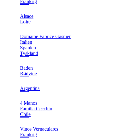
Frankrig
Alsace
Loire
Domaine Fabrice Gasnier
Italien
Spanien
Tyskland
Baden
Rødvine
Argentina
4 Manos
Familia Cecchin
Chile
Vinos Vernaculares
Frankrig