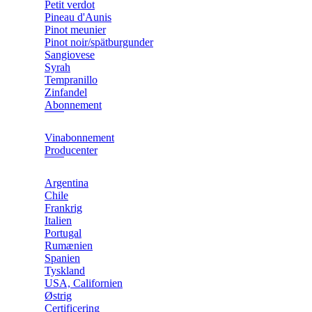
Petit verdot
Pineau d'Aunis
Pinot meunier
Pinot noir/spätburgunder
Sangiovese
Syrah
Tempranillo
Zinfandel
Abonnement
Vinabonnement
Producenter
Argentina
Chile
Frankrig
Italien
Portugal
Rumænien
Spanien
Tyskland
USA, Californien
Østrig
Certificering