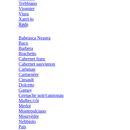
Trebbiano
Viognier
Viura
Xarel-lo
Røde
Babeasca Neagra
Baco
Barbera
Brachetto
Cabernet franc
Cabernet sauvignon
Carignan
Carmenère
Cinsault
Dolcetto
Gamay
Grenache noir/cannonau
Malbec/côt
Merlot
Montepulciano
Mourvèdre
Nebbiolo
Pais