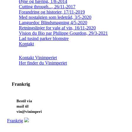
Øjne og bæring, 1/8-2014
Cutting through..., 26/11-2017
Forandring og historier, 17/11-2019
Med nostalgien som ledetråd, 3/5-2020
Languedoc Blindsmagning 4/5-2020
Retningslinjer for valg af vin, 16/11-2020
Vision du Bio par Philippe Gourdon, 29/3-2021
Lad tusind parker blomstre
Kontakt
Kontakt Vinimperiet
Her finder du Vinimperiet
Frankrig
Bestil via
mail til
vin@vinimperiet.dk
Frankrig