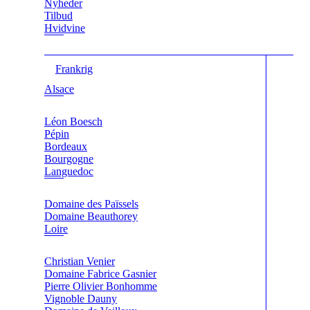
Nyheder
Tilbud
Hvidvine
Frankrig
Alsace
Léon Boesch
Pépin
Bordeaux
Bourgogne
Languedoc
Domaine des Païssels
Domaine Beauthorey
Loire
Christian Venier
Domaine Fabrice Gasnier
Pierre Olivier Bonhomme
Vignoble Dauny