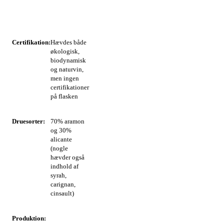
Certifikation:
Hævdes både
økologisk,
biodynamisk
og naturvin,
men ingen
certifikationer
på flasken
Druesorter:
70% aramon
og 30%
alicante
(nogle
hævder også
indhold af
syrah,
carignan,
cinsault)
Produktion: