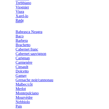
Trebbiano
Viognier
Viura
Xarel-lo
Røde
Babeasca Neagra
Baco
Barbera
Brachetto
Cabernet franc
Cabernet sauvignon
Carignan
Carmenère
Cinsault
Dolcetto
Gamay
Grenache noir/cannonau
Malbec/côt
Merlot
Montepulciano
Mourvèdre
Nebbiolo
Pais