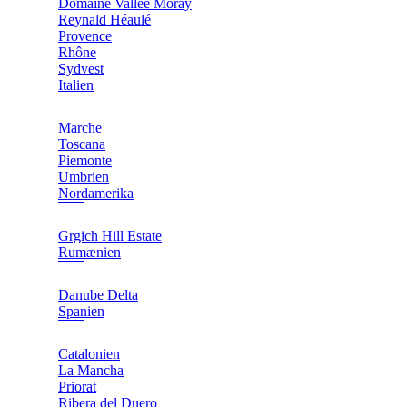
Domaine Vallée Moray
Reynald Héaulé
Provence
Rhône
Sydvest
Italien
Marche
Toscana
Piemonte
Umbrien
Nordamerika
Grgich Hill Estate
Rumænien
Danube Delta
Spanien
Catalonien
La Mancha
Priorat
Ribera del Duero