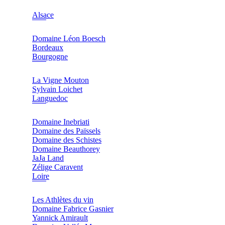
Alsace
Domaine Léon Boesch
Bordeaux
Bourgogne
La Vigne Mouton
Sylvain Loichet
Languedoc
Domaine Inebriati
Domaine des Païssels
Domaine des Schistes
Domaine Beauthorey
JaJa Land
Zélige Caravent
Loire
Les Athlètes du vin
Domaine Fabrice Gasnier
Yannick Amirault