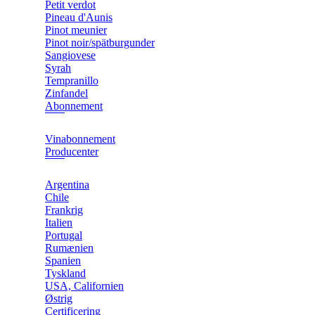
Petit verdot
Pineau d'Aunis
Pinot meunier
Pinot noir/spätburgunder
Sangiovese
Syrah
Tempranillo
Zinfandel
Abonnement
Vinabonnement
Producenter
Argentina
Chile
Frankrig
Italien
Portugal
Rumænien
Spanien
Tyskland
USA, Californien
Østrig
Certificering