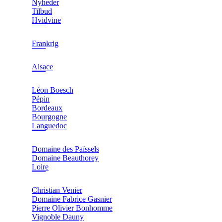
Nyheder
Tilbud
Hvidvine
Frankrig
Alsace
Léon Boesch
Pépin
Bordeaux
Bourgogne
Languedoc
Domaine des Païssels
Domaine Beauthorey
Loire
Christian Venier
Domaine Fabrice Gasnier
Pierre Olivier Bonhomme
Vignoble Dauny