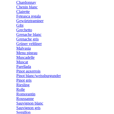
Chardonnay
Chenin blanc
Clairette
Feteasca regala
Gewürtztraminer
Gibi
Grechetto
Grenache blanc
Grenache gris
Grüner veltliner
Malvasia
Menu pineau
Muscadelle
Muscat
Parellada
Pinot auxerrois
Pinot blanc/weissburgunder
Pinot gris
Riesling
Rolle
Romorantin
Roussanne
Sauvignon blanc
Sauvignon gris
Semillon