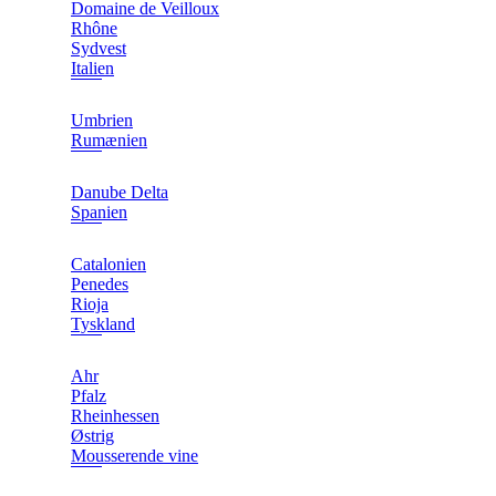
Domaine de Veilloux
Rhône
Sydvest
Italien
Umbrien
Rumænien
Danube Delta
Spanien
Catalonien
Penedes
Rioja
Tyskland
Ahr
Pfalz
Rheinhessen
Østrig
Mousserende vine