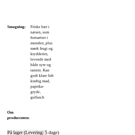
Smagning:
Friske bær i
næsen, som
fortsætter i
munden, plus
mørk frugt og
krydderier,
levende med
både syre og
tannin. Kan
godt klare lidt
kraftig mad,
paprika-
gryde,
gullasch
Om
producenten:
På lager (Levering: 5 dage)