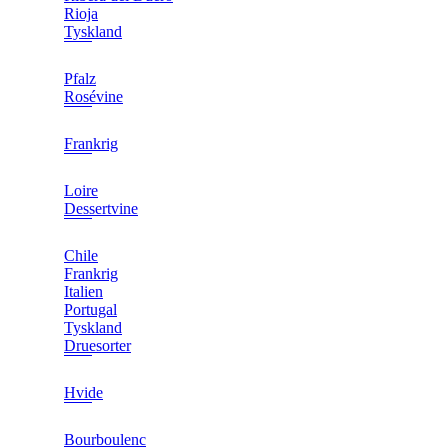
Rioja
Tyskland
Pfalz
Rosévine
Frankrig
Loire
Dessertvine
Chile
Frankrig
Italien
Portugal
Tyskland
Druesorter
Hvide
Bourboulenc