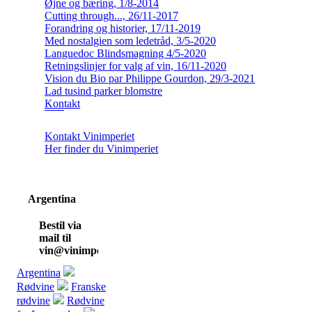
Øjne og bæring, 1/8-2014
Cutting through..., 26/11-2017
Forandring og historier, 17/11-2019
Med nostalgien som ledetråd, 3/5-2020
Languedoc Blindsmagning 4/5-2020
Retningslinjer for valg af vin, 16/11-2020
Vision du Bio par Philippe Gourdon, 29/3-2021
Lad tusind parker blomstre
Kontakt
Kontakt Vinimperiet
Her finder du Vinimperiet
Argentina
Bestil via
mail til
vin@vinimperiet.dk
Argentina
Rødvine
Franske
rødvine
Rødvine