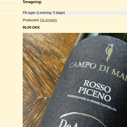
Smagning:
På lager (Levering: 5 dage)
Producent:
De Angelis
90,00
DKK