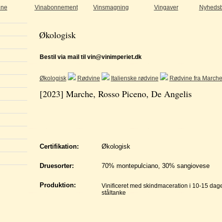
ine
Vinabonnement
Vinsmagning
Vingaver
Nyhedsb
Økologisk
Bestil via mail til vin@vinimperiet.dk
Økologisk
Rødvine
Italienske rødvine
Rødvine fra March
[2023] Marche, Rosso Piceno, De Angelis
Certifikation:
Økologisk
Druesorter:
70% montepulciano, 30% sangiovese
Produktion:
Vinificeret med skindmaceration i 10-15 dage
ståltanke