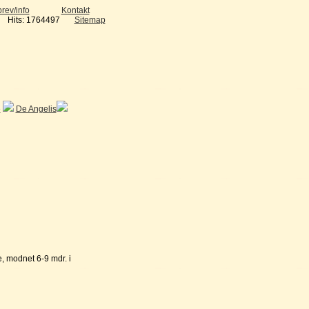
rev/info
Kontakt
Hits: 1764497
Sitemap
e
De Angelis
, modnet 6-9 mdr. i