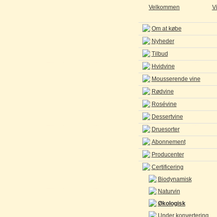
Velkommen
V
Om at købe
Nyheder
Tilbud
Hvidvine
Mousserende vine
Rødvine
Rosévine
Dessertvine
Druesorter
Abonnement
Producenter
Certificering
Biodynamisk
Naturvin
Økologisk
Under konvertering