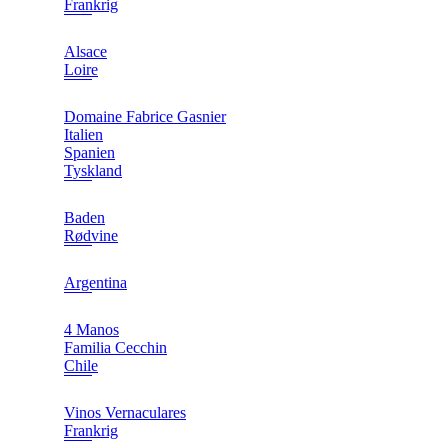
Frankrig
Alsace
Loire
Domaine Fabrice Gasnier
Italien
Spanien
Tyskland
Baden
Rødvine
Argentina
4 Manos
Familia Cecchin
Chile
Vinos Vernaculares
Frankrig