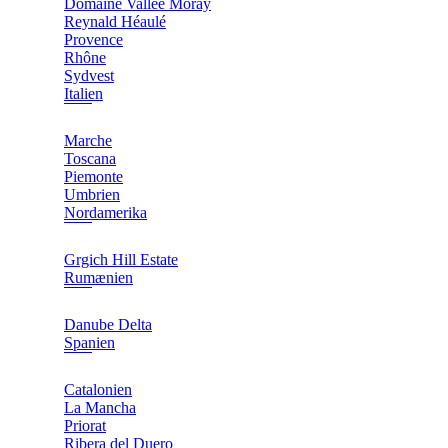
Domaine Vallée Moray
Reynald Héaulé
Provence
Rhône
Sydvest
Italien
Marche
Toscana
Piemonte
Umbrien
Nordamerika
Grgich Hill Estate
Rumænien
Danube Delta
Spanien
Catalonien
La Mancha
Priorat
Ribera del Duero