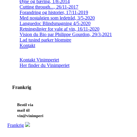
Øjne og bæring, 1/8-2014
Cutting through..., 26/11-2017
Forandring og historier, 17/11-2019
Med nostalgien som ledetråd, 3/5-2020
Languedoc Blindsmagning 4/5-2020
Retningslinjer for valg af vin, 16/11-2020
Vision du Bio par Philippe Gourdon, 29/3-2021
Lad tusind parker blomstre
Kontakt
Kontakt Vinimperiet
Her finder du Vinimperiet
Frankrig
Bestil via
mail til
vin@vinimperiet.dk
Frankrig