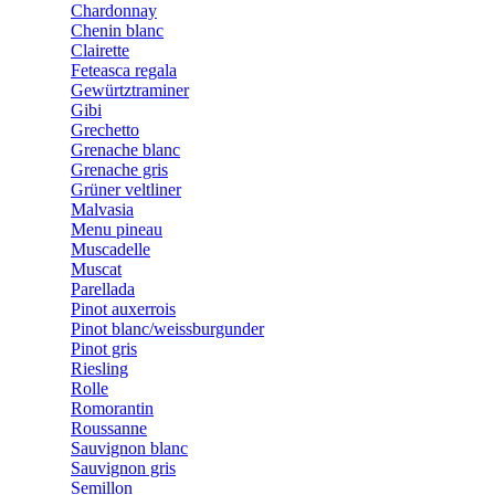
Chardonnay
Chenin blanc
Clairette
Feteasca regala
Gewürtztraminer
Gibi
Grechetto
Grenache blanc
Grenache gris
Grüner veltliner
Malvasia
Menu pineau
Muscadelle
Muscat
Parellada
Pinot auxerrois
Pinot blanc/weissburgunder
Pinot gris
Riesling
Rolle
Romorantin
Roussanne
Sauvignon blanc
Sauvignon gris
Semillon