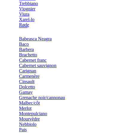
Trebbiano
Viognier
Viura
Xarel-lo
Røde
Babeasca Neagra
Baco
Barbera
Brachetto
Cabernet franc
Cabernet sauvignon
Carignan
Carmenère
Cinsault
Dolcetto
Gamay
Grenache noir/cannonau
Malbec/côt
Merlot
Montepulciano
Mourvèdre
Nebbiolo
Pais