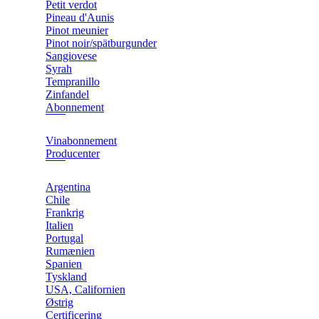
Petit verdot
Pineau d'Aunis
Pinot meunier
Pinot noir/spätburgunder
Sangiovese
Syrah
Tempranillo
Zinfandel
Abonnement
Vinabonnement
Producenter
Argentina
Chile
Frankrig
Italien
Portugal
Rumænien
Spanien
Tyskland
USA, Californien
Østrig
Certificering