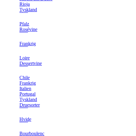
Rioja
Tyskland
Pfalz
Rosévine
Frankrig
Loire
Dessertvine
Chile
Frankrig
Italien
Portugal
Tyskland
Druesorter
Hvide
Bourboulenc