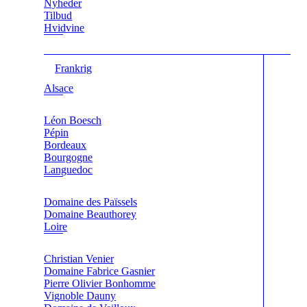
Nyheder
Tilbud
Hvidvine
Frankrig
Alsace
Léon Boesch
Pépin
Bordeaux
Bourgogne
Languedoc
Domaine des Païssels
Domaine Beauthorey
Loire
Christian Venier
Domaine Fabrice Gasnier
Pierre Olivier Bonhomme
Vignoble Dauny