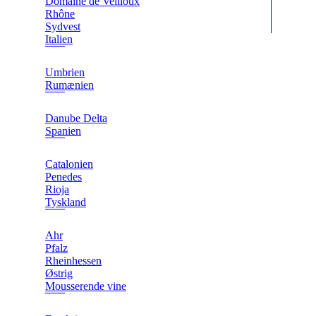
Domaine de Veilloux
Rhône
Sydvest
Italien
Umbrien
Rumænien
Danube Delta
Spanien
Catalonien
Penedes
Rioja
Tyskland
Ahr
Pfalz
Rheinhessen
Østrig
Mousserende vine