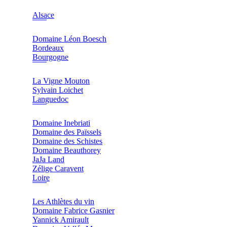
Alsace
Domaine Léon Boesch
Bordeaux
Bourgogne
La Vigne Mouton
Sylvain Loichet
Languedoc
Domaine Inebriati
Domaine des Païssels
Domaine des Schistes
Domaine Beauthorey
JaJa Land
Zélige Caravent
Loire
Les Athlètes du vin
Domaine Fabrice Gasnier
Yannick Amirault