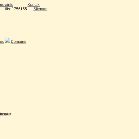
rev/info
Kontakt
Hits: 1756155
Sitemap
doc
Domaine
insault