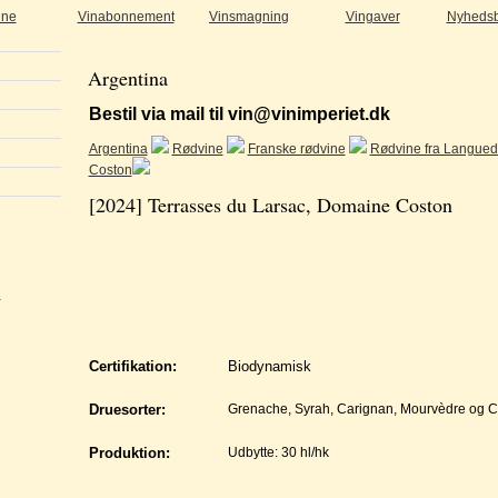
ine
Vinabonnement
Vinsmagning
Vingaver
Nyhedsb
Argentina
Bestil via mail til vin@vinimperiet.dk
Argentina
Rødvine
Franske rødvine
Rødvine fra Langue
Coston
[2024] Terrasses du Larsac, Domaine Coston
n
Certifikation:
Biodynamisk
Druesorter:
Grenache, Syrah, Carignan, Mourvèdre og C
Produktion:
Udbytte: 30 hl/hk