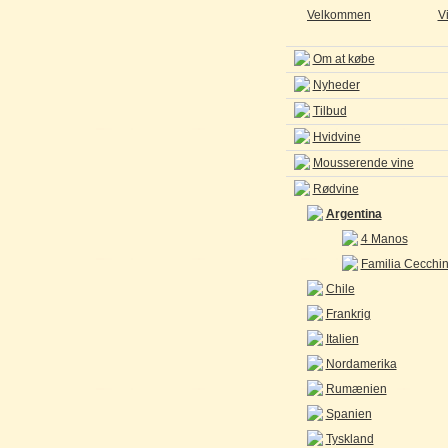
Velkommen
V
Om at købe
Nyheder
Tilbud
Hvidvine
Mousserende vine
Rødvine
Argentina
4 Manos
Familia Cecchi
Chile
Frankrig
Italien
Nordamerika
Rumænien
Spanien
Tyskland