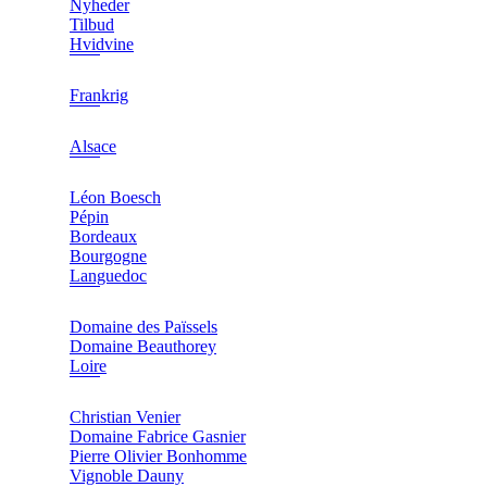
Nyheder
Tilbud
Hvidvine
Frankrig
Alsace
Léon Boesch
Pépin
Bordeaux
Bourgogne
Languedoc
Domaine des Païssels
Domaine Beauthorey
Loire
Christian Venier
Domaine Fabrice Gasnier
Pierre Olivier Bonhomme
Vignoble Dauny