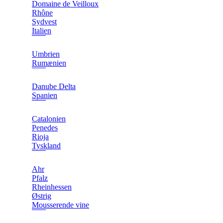
Domaine de Veilloux
Rhône
Sydvest
Italien
Umbrien
Rumænien
Danube Delta
Spanien
Catalonien
Penedes
Rioja
Tyskland
Ahr
Pfalz
Rheinhessen
Østrig
Mousserende vine