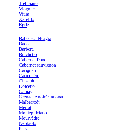
Trebbiano
Viognier
Viura
Xarel-lo
Røde
Babeasca Neagra
Baco
Barbera
Brachetto
Cabernet franc
Cabernet sauvignon
Carignan
Carmenère
Cinsault
Dolcetto
Gamay
Grenache noir/cannonau
Malbec/côt
Merlot
Montepulciano
Mourvèdre
Nebbiolo
Pais