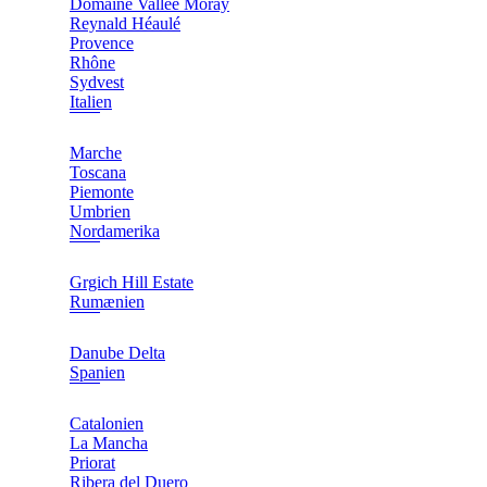
Domaine Vallée Moray
Reynald Héaulé
Provence
Rhône
Sydvest
Italien
Marche
Toscana
Piemonte
Umbrien
Nordamerika
Grgich Hill Estate
Rumænien
Danube Delta
Spanien
Catalonien
La Mancha
Priorat
Ribera del Duero