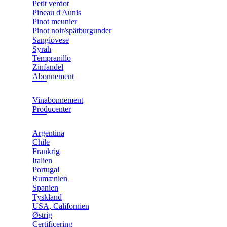
Petit verdot
Pineau d'Aunis
Pinot meunier
Pinot noir/spätburgunder
Sangiovese
Syrah
Tempranillo
Zinfandel
Abonnement
Vinabonnement
Producenter
Argentina
Chile
Frankrig
Italien
Portugal
Rumænien
Spanien
Tyskland
USA, Californien
Østrig
Certificering