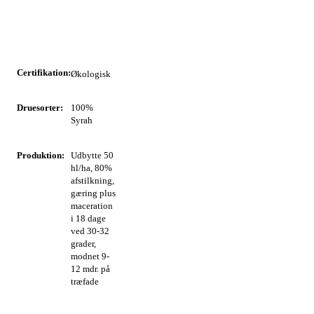
Certifikation:
Økologisk
Druesorter:
100%
Syrah
Produktion:
Udbytte 50
hl/ha, 80%
afstilkning,
gæring plus
maceration
i 18 dage
ved 30-32
grader,
modnet 9-
12 mdr. på
træfade