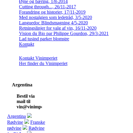
Øjne og bæring, 1/8-2014
Cutting through..., 26/11-2017
Forandring og historier, 17/11-2019
Med nostalgien som ledetråd, 3/5-2020
Languedoc Blindsmagning 4/5-2020
Retningslinjer for valg af vin, 16/11-2020
Vision du Bio par Philippe Gourdon, 29/3-2021
Lad tusind parker blomstre
Kontakt
Kontakt Vinimperiet
Her finder du Vinimperiet
Argentina
Bestil via
mail til
vin@vinimperiet.dk
Argentina
Rødvine
Franske
rødvine
Rødvine