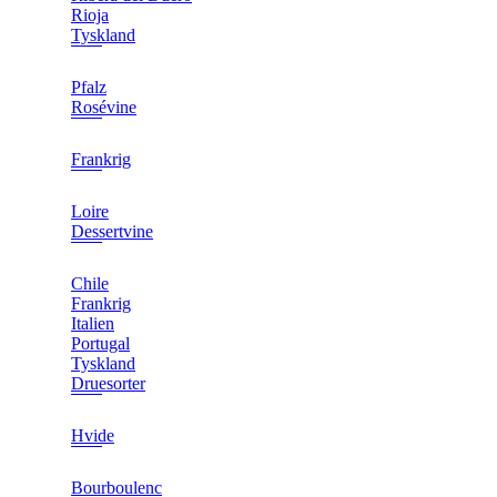
Rioja
Tyskland
Pfalz
Rosévine
Frankrig
Loire
Dessertvine
Chile
Frankrig
Italien
Portugal
Tyskland
Druesorter
Hvide
Bourboulenc