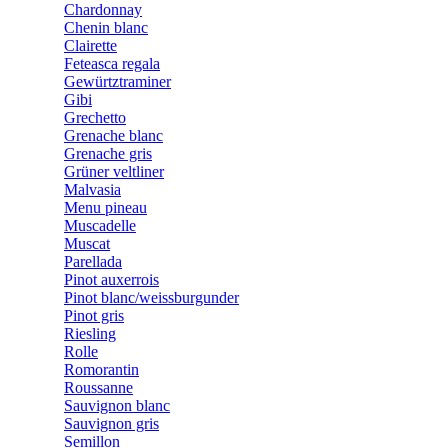
Chardonnay
Chenin blanc
Clairette
Feteasca regala
Gewürtztraminer
Gibi
Grechetto
Grenache blanc
Grenache gris
Grüner veltliner
Malvasia
Menu pineau
Muscadelle
Muscat
Parellada
Pinot auxerrois
Pinot blanc/weissburgunder
Pinot gris
Riesling
Rolle
Romorantin
Roussanne
Sauvignon blanc
Sauvignon gris
Semillon