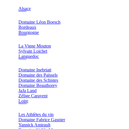
Alsace
Domaine Léon Boesch
Bordeaux
Bourgogne
La Vigne Mouton
Sylvain Loichet
Languedoc
Domaine Inebriati
Domaine des Païssels
Domaine des Schistes
Domaine Beauthorey
JaJa Land
Zélige Caravent
Loire
Les Athlètes du vin
Domaine Fabrice Gasnier
Yannick Amirault