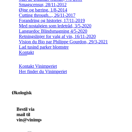
Smagscensur, 28/11-2012
Øjne og bæring, 1/8-2014
Cutting through..., 26/11-2017
Forandring og historier, 17/11-2019
Med nostalgien som ledetråd, 3/5-2020
Languedoc Blindsmagning 4/5-2020
Retningslinjer for valg af vin, 16/11-2020
Vision du Bio par Philippe Gourdon, 29/3-2021
Lad tusind parker blomstre
Kontakt
Kontakt Vinimperiet
Her finder du Vinimperiet
Økologisk
Bestil via
mail til
vin@vinimperiet.dk