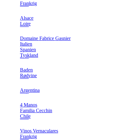
Frankrig
Alsace
Loire
Domaine Fabrice Gasnier
Italien
Spanien
Tyskland
Baden
Rødvine
Argentina
4 Manos
Familia Cecchin
Chile
Vinos Vernaculares
Frankrig