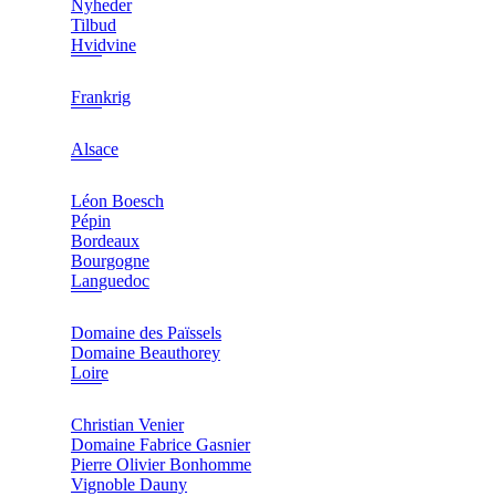
Nyheder
Tilbud
Hvidvine
Frankrig
Alsace
Léon Boesch
Pépin
Bordeaux
Bourgogne
Languedoc
Domaine des Païssels
Domaine Beauthorey
Loire
Christian Venier
Domaine Fabrice Gasnier
Pierre Olivier Bonhomme
Vignoble Dauny