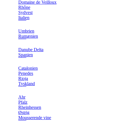
Domaine de Veilloux
Rhône
Sydvest
Italien
Umbrien
Rumænien
Danube Delta
Spanien
Catalonien
Penedes
Rioja
Tyskland
Ahr
Pfalz
Rheinhessen
Østrig
Mousserende vine