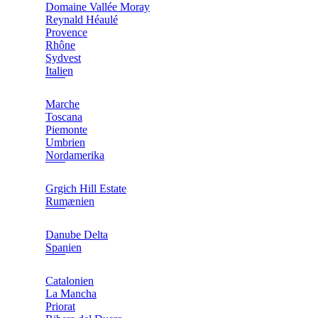
Domaine Vallée Moray
Reynald Héaulé
Provence
Rhône
Sydvest
Italien
Marche
Toscana
Piemonte
Umbrien
Nordamerika
Grgich Hill Estate
Rumænien
Danube Delta
Spanien
Catalonien
La Mancha
Priorat