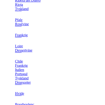
Ribera del Duero
Rioja
Tyskland
Pfalz
Rosévine
Frankrig
Loire
Dessertvine
Chile
Frankrig
Italien
Portugal
Tyskland
Druesorter
Hvide
Bourboulenc