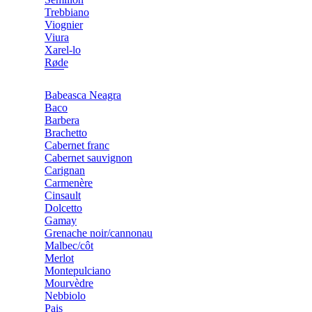
Trebbiano
Viognier
Viura
Xarel-lo
Røde
Babeasca Neagra
Baco
Barbera
Brachetto
Cabernet franc
Cabernet sauvignon
Carignan
Carmenère
Cinsault
Dolcetto
Gamay
Grenache noir/cannonau
Malbec/côt
Merlot
Montepulciano
Mourvèdre
Nebbiolo
Pais