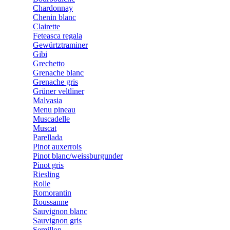
Chardonnay
Chenin blanc
Clairette
Feteasca regala
Gewürtztraminer
Gibi
Grechetto
Grenache blanc
Grenache gris
Grüner veltliner
Malvasia
Menu pineau
Muscadelle
Muscat
Parellada
Pinot auxerrois
Pinot blanc/weissburgunder
Pinot gris
Riesling
Rolle
Romorantin
Roussanne
Sauvignon blanc
Sauvignon gris
Semillon