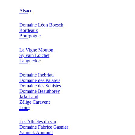
Alsace
Domaine Léon Boesch
Bordeaux
Bourgogne
La Vigne Mouton
Sylvain Loichet
Languedoc
Domaine Inebriati
Domaine des Païssels
Domaine des Schistes
Domaine Beauthorey
JaJa Land
Zélige Caravent
Loire
Les Athlètes du vin
Domaine Fabrice Gasnier
Yannick Amirault